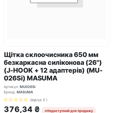
Щітка склоочисника 650 мм
безкаркасна силіконова (26")
(J-HOOK + 12 адаптерів) (MU-
026Si) MASUMA
Артикул:
MU026Si
Бренд:
MASUMA
(відгук 0 )
376,34
₴
×
Недоступний для продажу