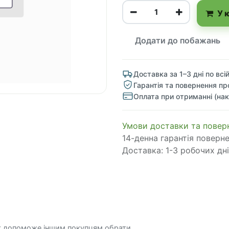
У 
Додати до побажань
Доставка за 1–3 дні по всій
Гарантія та повернення пр
Оплата при отриманні (нак
​​​​​​​​​​​​​​​​​​​​​​​​​​​​​​​​​​​​​​​​​​​​​​​​​​​​​​​​​​​​​​У​​м​о​в​​и​ д​ос​т​а​в​к​и ​т​а​
14-денна гарантія поверн
Доставка: 1-3 робочих дні
к допоможе іншим покупцям обрати.