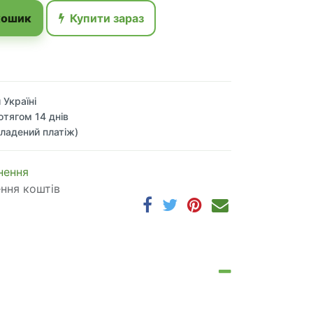
кошик
Купити зараз
 Україні
отягом 14 днів
ладений платіж)
 по​в​е​р​н​е​н​н​я
ення коштів