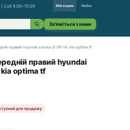
 | Суб 9:00–15:00
Мій кошик
Увійти
Зв'яжіться з нами
ій правий hyundai sonata yf 09-14; kia optima tf
редній правий hyundai
kia optima tf
ступний для продажу