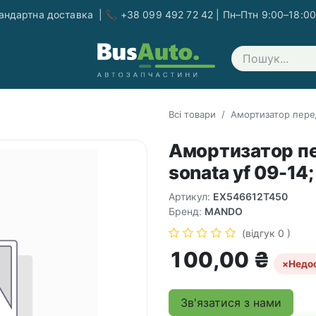
ндартна доставка | 📞 +38 099 492 72 42 | Пн–Птн 9:00–18:00
Зв'яжіться з нами
Всі товари
Амортизатор передн
Амортизатор пе
sonata yf 09-14; 
Артикул:
EX546612T450
Бренд:
MANDO
(відгук 0 )
100,00
₴
×
Недо
Зв'язатися з нами