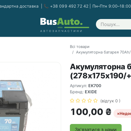
ндартна доставка | 📞 +38 099 492 72 42 | Пн–Птн 9:00–18:00
Зв'яжіться з нами
Всі товари
Акумуляторна батарея 70Ah/
Акумуляторна 
(278x175x190/+
Артикул:
EK700
Бренд:
EXIDE
(відгук 0 )
100,00
₴
×
Недо
Зв'язатися з нами