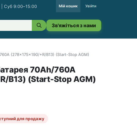
 | Суб 9:00–15:00
Мій кошик
Увійти
Зв'яжіться з нами
760A (278x175x190/+R/B13) (Start-Stop AGM)
батарея 70Ah/760A
R/B13) (Start-Stop AGM)
ступний для продажу