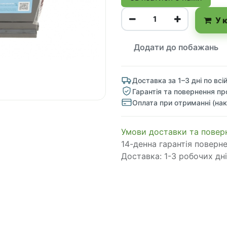
У 
Додати до побажань
Доставка за 1–3 дні по всій
Гарантія та повернення пр
Оплата при отриманні (нак
​​​​​​​​​​​​​​​​​​​​​​​​​​​​​​​​​​​​​​​​​​​​​​​​​​​​​​​​​​​​​​У​​м​о​в​​и​ д​ос​т​а​в​к​и ​т​а​
14-денна гарантія поверн
Доставка: 1-3 робочих дні