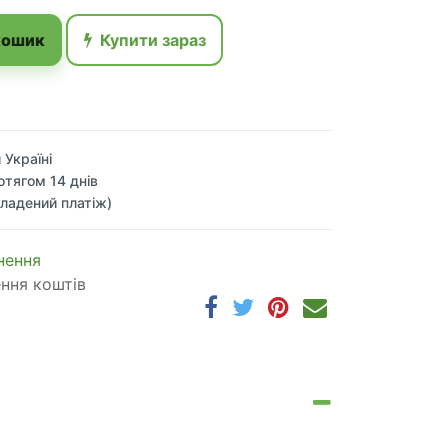
кошик
Купити зараз
 Україні
отягом 14 днів
ладений платіж)
 по​в​е​р​н​е​н​н​я
ення коштів