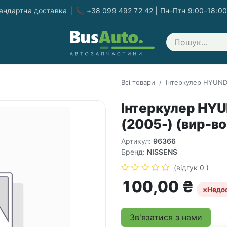
ндартна доставка | 📞 +38 099 492 72 42 | Пн–Птн 9:00–18:00
Зв'яжіться з нами
Всі товари
Інтеркулер HYUNDA
Інтеркулер HYU
(2005-) (вир-во
Артикул:
96366
Бренд:
NISSENS
(відгук 0 )
100,00
₴
×
Недо
Зв'язатися з нами