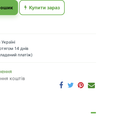
кошик
Купити зараз
 Україні
отягом 14 днів
ладений платіж)
 по​в​е​р​н​е​н​н​я
ення коштів