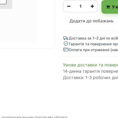
У 
Додати до побажань
Доставка за 1–3 дні по всій
Гарантія та повернення пр
Оплата при отриманні (нак
​​​​​​​​​​​​​​​​​​​​​​​​​​​​​​​​​​​​​​​​​​​​​​​​​​​​​​​​​​​​​​У​​м​о​в​​и​ д​ос​т​а​в​к​и ​т​а​
14-денна гарантія поверн
Доставка: 1-3 робочих дні
к допоможе іншим покупцям обрати.