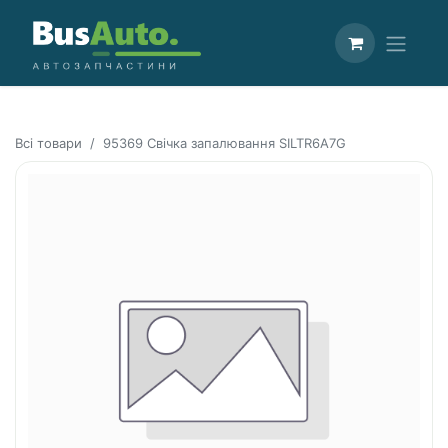
Всі товари
95369 Свічка запалювання SILTR6A7G