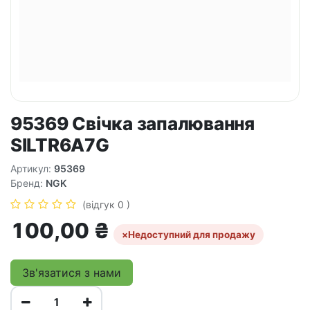
95369 Свічка запалювання
SILTR6A7G
Артикул:
95369
Бренд:
NGK
(відгук 0 )
100,00
₴
×
Недоступний для продажу
Зв'язатися з нами