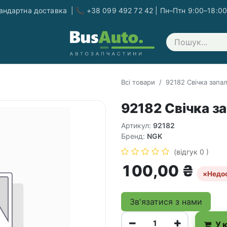
ндартна доставка | 📞 +38 099 492 72 42 | Пн–Птн 9:00–18:00
Зв'яжіться з нами
Всі товари
92182 Свічка запа
92182 Свічка з
Артикул:
92182
Бренд:
NGK
(відгук 0 )
100,00
₴
×
Недо
Зв'язатися з нами
У 