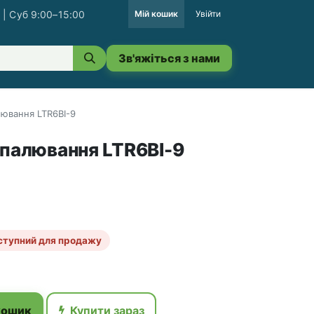
 | Суб 9:00–15:00
Мій кошик
Увійти
Зв'яжіться з нами
лювання LTR6BI-9
апалювання LTR6BI-9
ступний для продажу
кошик
Купити зараз