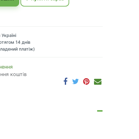
 Україні
отягом 14 днів
ладений платіж)
 по​в​е​р​н​е​н​н​я
ення коштів