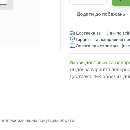
Додати до побажань
Доставка за 1–3 дні по всій
Гарантія та повернення пр
Оплата при отриманні (нак
​​​​​​​​​​​​​​​​​​​​​​​​​​​​​​​​​​​​​​​​​​​​​​​​​​​​​​​​​​​​​​У​​м​о​в​​и​ д​ос​т​а​в​к​и ​т​а​
14-денна гарантія поверн
Доставка: 1-3 робочих дні
к допоможе іншим покупцям обрати.