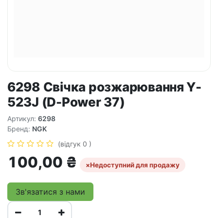
6298 Свічка розжарювання Y-
523J (D-Power 37)
Артикул:
6298
Бренд:
NGK
(відгук 0 )
100,00
₴
×
Недоступний для продажу
Зв'язатися з нами