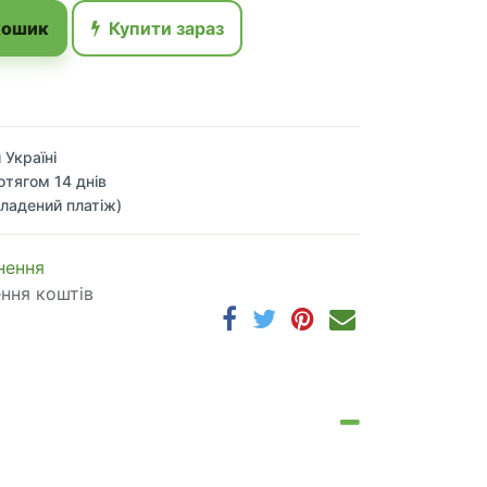
кошик
Купити зараз
 Україні
отягом 14 днів
ладений платіж)
 по​в​е​р​н​е​н​н​я
ення коштів