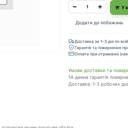
У 
Додати до побажань
Доставка за 1–3 дні по всій
Гарантія та повернення пр
Оплата при отриманні (нак
​​​​​​​​​​​​​​​​​​​​​​​​​​​​​​​​​​​​​​​​​​​​​​​​​​​​​​​​​​​​​​У​​м​о​в​​и​ д​ос​т​а​в​к​и ​т​а​
14-денна гарантія поверн
Доставка: 1-3 робочих дні
к допоможе іншим покупцям обрати.