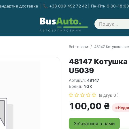
ндартна доставка | 📞 +38 099 492 72 42 | Пн–Птн 9:00–18:00
Зв'яжіться з нами
Всі товари
48147 Котушка си
48147 Котушка
U5039
Артикул:
48147
Бренд:
NGK
(відгук 0 )
100,00
₴
×
Недо
Зв'язатися з нами