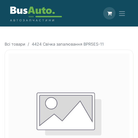
Всі товари
4424 Свічка запалювання BPR5ES-11