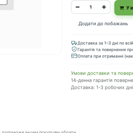
У 
Додати до побажань
Доставка за 1–3 дні по всій
Гарантія та повернення пр
Оплата при отриманні (нак
​​​​​​​​​​​​​​​​​​​​​​​​​​​​​​​​​​​​​​​​​​​​​​​​​​​​​​​​​​​​​​У​​м​о​в​​и​ д​ос​т​а​в​к​и ​т​а​
14-денна гарантія поверн
Доставка: 1-3 робочих дні
к допоможе іншим покупцям обрати.