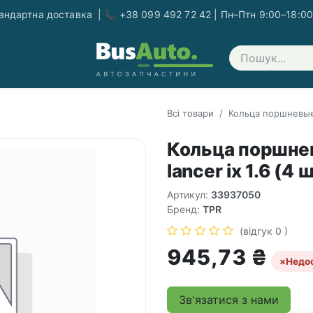
ндартна доставка | 📞 +38 099 492 72 42 | Пн–Птн 9:00–18:00
Зв'яжіться з нами
Всі товари
Кольца поршневые 
Кольца поршне
lancer ix 1.6 (4 
Артикул:
33937050
Бренд:
TPR
(відгук 0 )
945,73
₴
×
Недо
Зв'язатися з нами