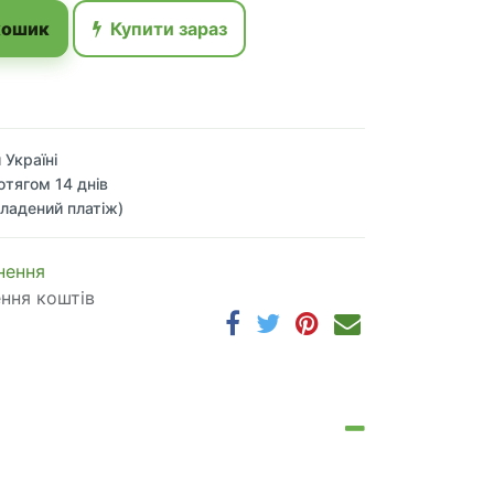
кошик
Купити зараз
 Україні
отягом 14 днів
ладений платіж)
 по​в​е​р​н​е​н​н​я
ення коштів