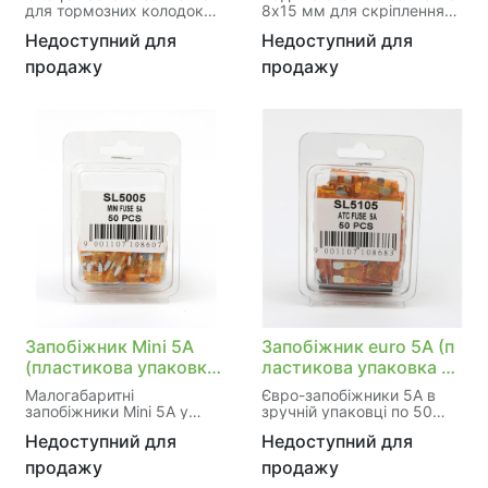
для тормозних колодок
8х15 мм для скріплення
розмірами 10х16 мм.
металевих конструкцій
Недоступний для
Недоступний для
Забезпечує надійне
автомобіля.
кріплення фрикційного
Використовується при
продажу
продажу
матеріалу до металевої
ремонті кузова, крил та
основи. Виготовлена з
інших деталей. Матеріал
матеріалу, який витримує
високої якості забезпечує
високі температури
довговічність з'єднання.
гальмування. Необхідна
Дешевий та ефективний
для безпечної експлуатації
рішення для
гальмівної системи.
автовласників.
Запобіжник Mini 5A
Запобіжник euro 5A (п
(пластикова упаковка
ластикова упаковка по
по 50шт)
50шт)
Малогабаритні
Євро-запобіжники 5A в
запобіжники Mini 5A у
зручній упаковці по 50
практичній упаковці по 50
штук для масових потреб.
Недоступний для
Недоступний для
штук для маломатужних
Ідеальні для захисту
ланцюгів автомобіля.
низьковольтних ліній і
продажу
продажу
Призначені для захисту
приладів. Універсальна