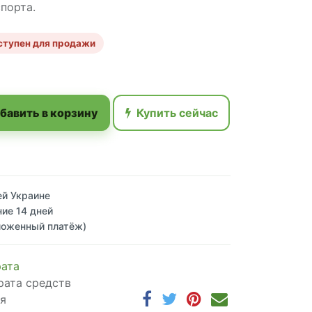
порта.
ступен для продажи
бавить в корзину
Купить сейчас
ей Украине
ние 14 дней
ложенный платёж)
рата
рата средств
ня