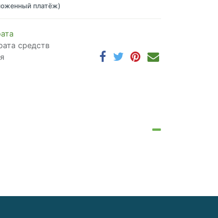
ложенный платёж)
рата
рата средств
ня