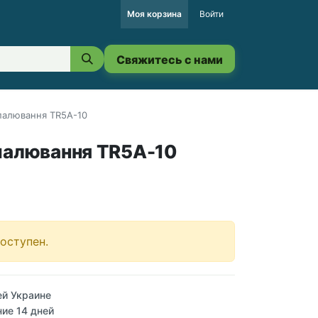
Моя корзина
Войти
Свяжитесь с нами
апалювання TR5A-10
палювання TR5A-10
оступен.
ей Украине
ние 14 дней